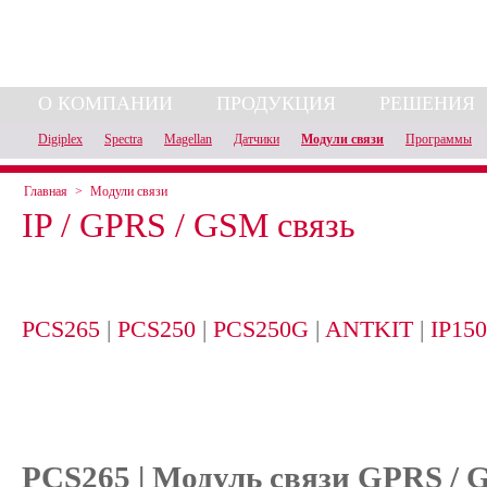
О КОМПАНИИ
ПРОДУКЦИЯ
РЕШЕНИЯ
Digiplex
Spectra
Magellan
Датчики
Модули связи
Программы
Главная
>
Модули связи
IP / GPRS / GSM связь
PCS265
|
PCS250
|
PCS250G
|
ANTKIT
|
IP15
PCS265 | Модуль связи GPRS /